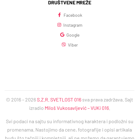
DRUŠTVENE MREŽE
Facebook
Instagram
Google
Viber
© 2016 – 2026
S.Z.R. SVETLOST 016
sva prava zadržava. Sajt
izradio
Miloš Vukosavljević – VUKi 016
.
Svi podaci na sajtu su informativnog karaktera i podložni su
promenama. Nastojimo da cene, fotografije i opisi artikala
budu što tačniji i kompletniji, ali ne možemo da garantujemo