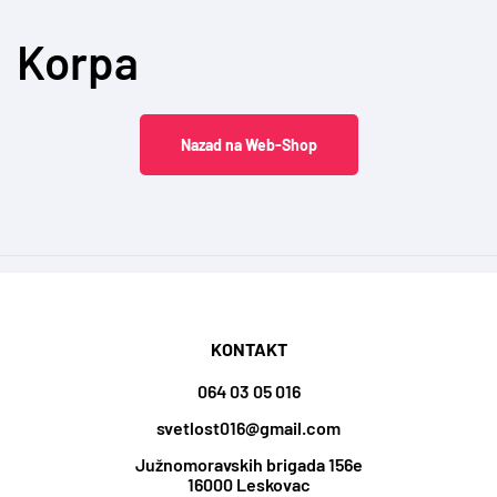
Korpa
Nazad na Web-Shop
KONTAKT
064 03 05 016
svetlost016@gmail.com
Južnomoravskih brigada 156e
16000 Leskovac