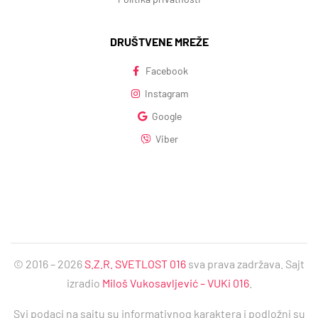
DRUŠTVENE MREŽE
Facebook
Instagram
Google
Viber
© 2016 – 2026
S.Z.R. SVETLOST 016
sva prava zadržava. Sajt
izradio
Miloš Vukosavljević – VUKi 016
.
Svi podaci na sajtu su informativnog karaktera i podložni su