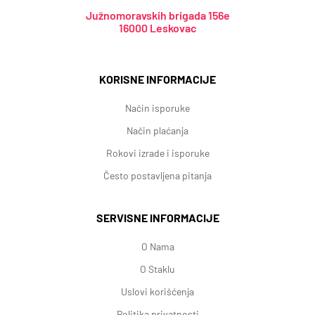
Južnomoravskih brigada 156e
16000 Leskovac
KORISNE INFORMACIJE
Način isporuke
Način plaćanja
Rokovi izrade i isporuke
Često postavljena pitanja
SERVISNE INFORMACIJE
O Nama
O Staklu
Uslovi korišćenja
Politika privatnosti