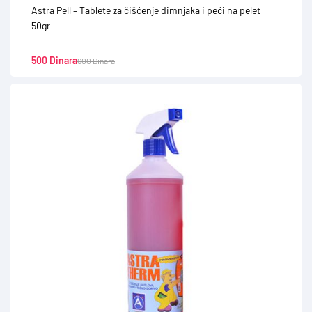
Astra Pell – Tablete za čišćenje dimnjaka i peći na pelet
50gr
500
Dinara
600
Dinara