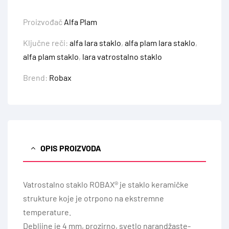
Proizvođač
Alfa Plam
Ključne reči:
alfa lara staklo
,
alfa plam lara staklo
,
alfa plam staklo
,
lara vatrostalno staklo
Brend:
Robax
OPIS PROIZVODA
Vatrostalno staklo ROBAX® je staklo keramičke
strukture koje je otrpono na ekstremne
temperature.
Debljine je 4 mm, prozirno, svetlo narandžaste-