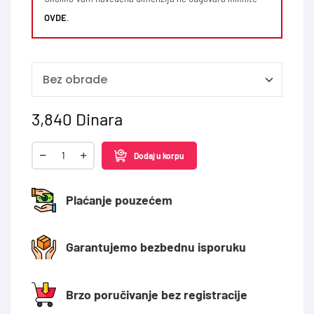
OVDE
.
3,840
Dinara
Dodaj u korpu
Plaćanje pouzećem
Garantujemo bezbednu isporuku
Brzo poručivanje bez registracije