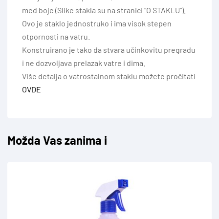
med boje (Slike stakla su na stranici “O STAKLU”).
Ovo je staklo jednostruko i ima visok stepen
otpornosti na vatru.
Konstruirano je tako da stvara učinkovitu pregradu
i ne dozvoljava prelazak vatre i dima.
Više detalja o vatrostalnom staklu možete pročitati
OVDE
Možda Vas zanima i