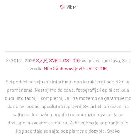
Viber
© 2016 – 2026
S.Z.R. SVETLOST 016
sva prava zadržava. Sajt
izradio
Miloš Vukosavljević – VUKi 016
.
Svi podaci na sajtu su informativnog karaktera i podložni su
promenama. Nastojimo da cene, fotografije i opisi artikala
budu što tačniji i kompletniji, ali ne možemo da garantujemo
da su svi podaci apsolutno ispravni. Svi artikli prikazani na
sajtu su deo naše ponude i ne podrazumeva se da su
dostupni u svakom trenutku. Zabranjeno je kopiranje bilo
kog sadržaja sa sajta bez pismene dozvole. Svako