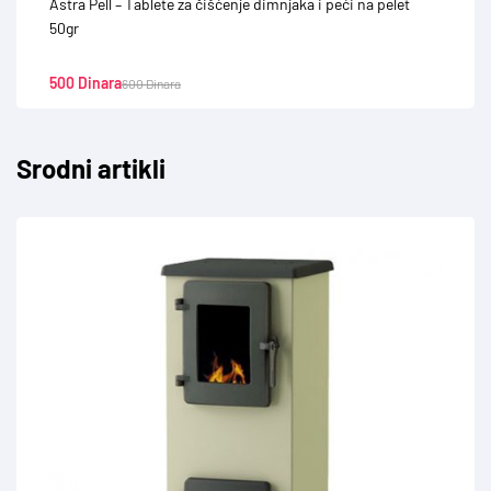
Astra Pell – Tablete za čišćenje dimnjaka i peći na pelet
50gr
500
Dinara
600
Dinara
Srodni artikli