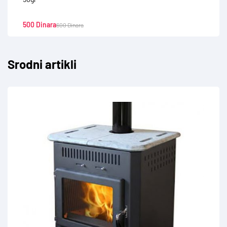
500
Dinara
600
Dinara
Srodni artikli