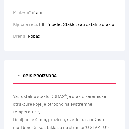
Proizvođač
abc
Ključne reči:
LILLY pelet Staklo
,
vatrostalno staklo
Brend:
Robax
OPIS PROIZVODA
Vatrostalno staklo ROBAX® je staklo keramičke
strukture koje je otrpono na ekstremne
temperature.
Debljine je 4 mm, prozirno, svetlo narandžaste-
med boje (Slike stakla su na stranici “O STAKLU”).