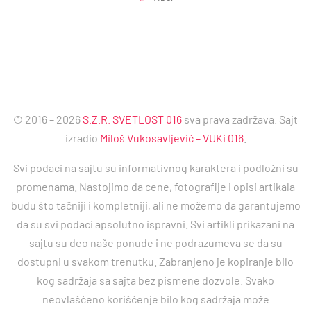
© 2016 – 2026
S.Z.R. SVETLOST 016
sva prava zadržava. Sajt
izradio
Miloš Vukosavljević – VUKi 016
.
Svi podaci na sajtu su informativnog karaktera i podložni su
promenama. Nastojimo da cene, fotografije i opisi artikala
budu što tačniji i kompletniji, ali ne možemo da garantujemo
da su svi podaci apsolutno ispravni. Svi artikli prikazani na
sajtu su deo naše ponude i ne podrazumeva se da su
dostupni u svakom trenutku. Zabranjeno je kopiranje bilo
kog sadržaja sa sajta bez pismene dozvole. Svako
neovlašćeno korišćenje bilo kog sadržaja može