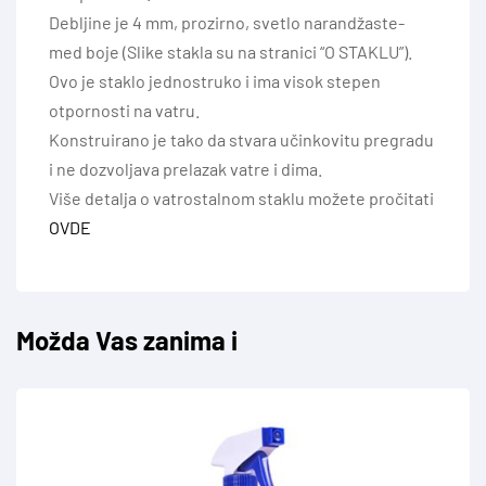
Debljine je 4 mm, prozirno, svetlo narandžaste-
med boje (Slike stakla su na stranici “O STAKLU”).
Ovo je staklo jednostruko i ima visok stepen
otpornosti na vatru.
Konstruirano je tako da stvara učinkovitu pregradu
i ne dozvoljava prelazak vatre i dima.
Više detalja o vatrostalnom staklu možete pročitati
OVDE
Možda Vas zanima i