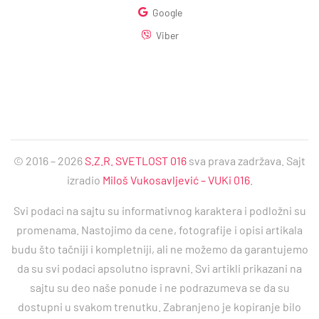
Google
Viber
© 2016 – 2026
S.Z.R. SVETLOST 016
sva prava zadržava. Sajt
izradio
Miloš Vukosavljević – VUKi 016
.
Svi podaci na sajtu su informativnog karaktera i podložni su
promenama. Nastojimo da cene, fotografije i opisi artikala
budu što tačniji i kompletniji, ali ne možemo da garantujemo
da su svi podaci apsolutno ispravni. Svi artikli prikazani na
sajtu su deo naše ponude i ne podrazumeva se da su
dostupni u svakom trenutku. Zabranjeno je kopiranje bilo