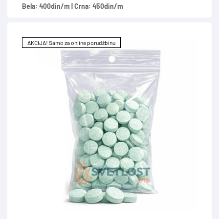
Bela: 400din/m | Crna: 450din/m
AKCIJA! Samo za online porudžbinu