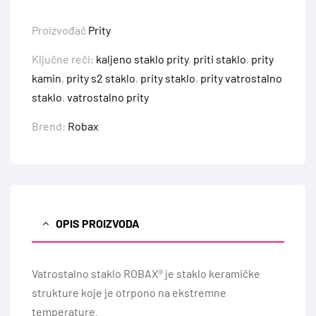
Proizvođač
Prity
Ključne reči:
kaljeno staklo prity
,
priti staklo
,
prity
kamin
,
prity s2 staklo
,
prity staklo
,
prity vatrostalno
staklo
,
vatrostalno prity
Brend:
Robax
OPIS PROIZVODA
Vatrostalno staklo ROBAX® je staklo keramičke
strukture koje je otrpono na ekstremne
temperature.