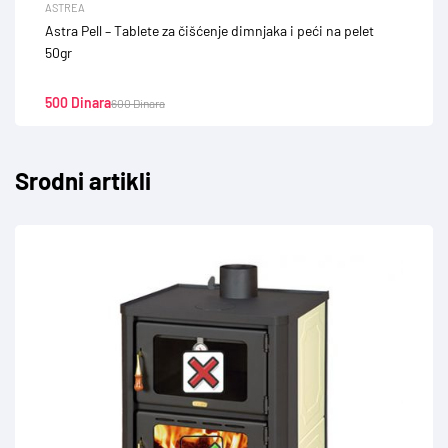
ASTREA
Astra Pell – Tablete za čišćenje dimnjaka i peći na pelet
50gr
500
Dinara
600
Dinara
Srodni artikli