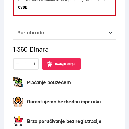
OVDE
.
1,360
Dinara
Dodaj u korpu
Plaćanje pouzećem
Garantujemo bezbednu isporuku
Brzo poručivanje bez registracije