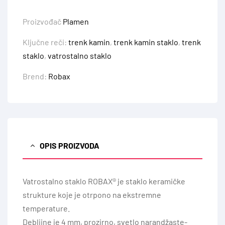
Proizvođač
Plamen
Ključne reči:
trenk kamin
,
trenk kamin staklo
,
trenk
staklo
,
vatrostalno staklo
Brend:
Robax
OPIS PROIZVODA
Vatrostalno staklo ROBAX® je staklo keramičke
strukture koje je otrpono na ekstremne
temperature.
Debljine je 4 mm, prozirno, svetlo narandžaste-