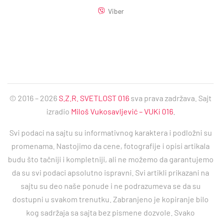
Viber
© 2016 – 2026
S.Z.R. SVETLOST 016
sva prava zadržava. Sajt
izradio
Miloš Vukosavljević – VUKi 016
.
Svi podaci na sajtu su informativnog karaktera i podložni su
promenama. Nastojimo da cene, fotografije i opisi artikala
budu što tačniji i kompletniji, ali ne možemo da garantujemo
da su svi podaci apsolutno ispravni. Svi artikli prikazani na
sajtu su deo naše ponude i ne podrazumeva se da su
dostupni u svakom trenutku. Zabranjeno je kopiranje bilo
kog sadržaja sa sajta bez pismene dozvole. Svako