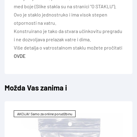
med boje (Slike stakla su na stranici “O STAKLU”).
Ovo je staklo jednostruko i ima visok stepen
otpornosti na vatru.
Konstruirano je tako da stvara učinkovitu pregradu
i ne dozvoljava prelazak vatre i dima.
Više detalja o vatrostalnom staklu možete pročitati
OVDE
Možda Vas zanima i
AKCIJA! Samo za online porudžbinu